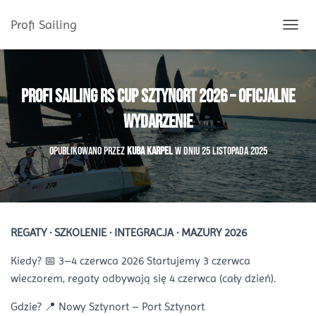
Profi Sailing
P
R
Z
E
Ł
Profi Sailing RS Cup Sztynort 2026 – Oficjalne
Ą
C
Wydarzenie
Z
N
Opublikowano przez
Kuba Karpel
w dniu
25 listopada 2025
A
W
I
G
A
C
REGATY · SZKOLENIE · INTEGRACJA · MAZURY 2026
J
Ę
Kiedy? 📅 3–4 czerwca 2026 Startujemy 3 czerwca
wieczorem, regaty odbywają się 4 czerwca (cały dzień).
Gdzie? 📍 Nowy Sztynort – Port Sztynort