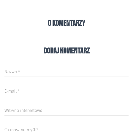
0 komentarzy
Dodaj komentarz
Nazwa
*
E-mail
*
Witryna internetowa
Co masz na myśli?