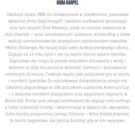
Kuba Karpel
Ukończył studia MBA na Uniwersytecie w Sztokholmie, zawodowo
właściciel firmy StepChangeIT. Uwielbia nurkowanie (posiadając
przy tym stopień Dive Mastera), jazdę na nartach (zwłaszcza w
stylu freeride – poza oznakowanymi szlakami), windsurfing a także
wyścigi samochodowe (ze szczególnym upodobaniem zawodów
Miata Challenge). Na naszej łodzi pełni funkcję pierwszego oficera.
Żegluje od 13 roku życia i ma na swoim koncie patent sternika.
Żeglarstwo dla niego to przede wszystkim obcowanie z wodą i
wiatrem co daje mu poczucie wolności, harmonii i poznawania
zmiennych sił natury. Traktuje regaty jako połączenie gry w szachy
i morskich żywiołów. Za najciekawsze doświadczenie uznaje rok
szkolenia żeglarskiego w USA pod okiem uczestnika America's Cup
– z wieloma morskimi przygodami oraz wygranymi regatami w
klasie 420. Biorąc pod uwagę zamiłowanie do żeglugi oraz surfingu
a także tożsamość branży i determinację w dążeniu do zwycięstwa,
Kuba bardzo przypomina Larrego Ellisona – który kiedyś przyznał,
że kocha żeglarstwo, ale jeszcze bardziej gdy w nim wygrywa.