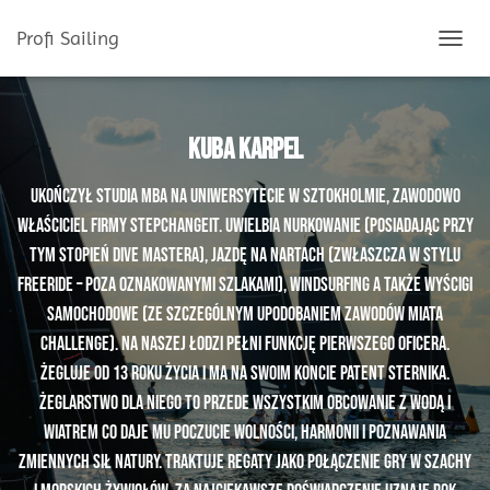
Profi Sailing
PRZEŁĄ
NAWIG
Kuba Karpel
Ukończył studia MBA na Uniwersytecie w Sztokholmie, zawodowo
właściciel firmy StepChangeIT. Uwielbia nurkowanie (posiadając przy
tym stopień Dive Mastera), jazdę na nartach (zwłaszcza w stylu
freeride – poza oznakowanymi szlakami), windsurfing a także wyścigi
samochodowe (ze szczególnym upodobaniem zawodów Miata
Challenge). Na naszej łodzi pełni funkcję pierwszego oficera.
Żegluje od 13 roku życia i ma na swoim koncie patent sternika.
Żeglarstwo dla niego to przede wszystkim obcowanie z wodą i
wiatrem co daje mu poczucie wolności, harmonii i poznawania
zmiennych sił natury. Traktuje regaty jako połączenie gry w szachy