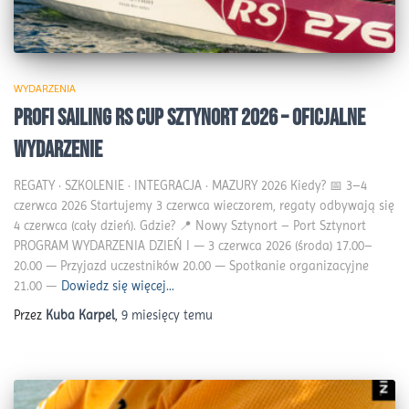
WYDARZENIA
Profi Sailing RS Cup Sztynort 2026 – Oficjalne
Wydarzenie
REGATY · SZKOLENIE · INTEGRACJA · MAZURY 2026 Kiedy? 📅 3–4
czerwca 2026 Startujemy 3 czerwca wieczorem, regaty odbywają się
4 czerwca (cały dzień). Gdzie? 📍 Nowy Sztynort – Port Sztynort
PROGRAM WYDARZENIA DZIEŃ I — 3 czerwca 2026 (środa) 17.00–
20.00 — Przyjazd uczestników 20.00 — Spotkanie organizacyjne
21.00 —
Dowiedz się więcej…
Przez
Kuba Karpel
,
9 miesięcy
temu