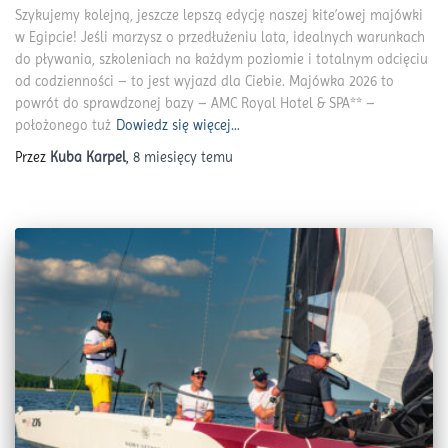
Szykujemy kolejną, jeszcze lepszą edycję naszej kite’owej majówki
w Egipcie! Jeśli marzysz o przedłużeniu lata, idealnych warunkach
do pływania, szkoleniach na każdym poziomie i totalnym odcięciu
od codzienności – to jest wyjazd dla Ciebie. Majówka 2026 to
powrót do sprawdzonej bazy – AMC Royal Hotel & SPA** –
położonego tuż
Dowiedz się więcej…
Przez
Kuba Karpel
,
8 miesięcy
temu