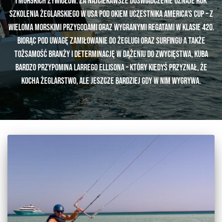
i morskich żywiołów. Za najciekawsze doświadczenie uznaje rok
szkolenia żeglarskiego w USA pod okiem uczestnika America's Cup – z
wieloma morskimi przygodami oraz wygranymi regatami w klasie 420.
Biorąc pod uwagę zamiłowanie do żeglugi oraz surfingu a także
tożsamość branży i determinację w dążeniu do zwycięstwa, Kuba
bardzo przypomina Larrego Ellisona – który kiedyś przyznał, że
kocha żeglarstwo, ale jeszcze bardziej gdy w nim wygrywa.