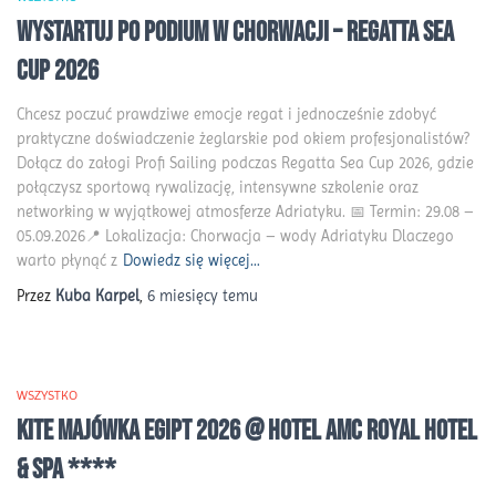
Wystartuj po podium w Chorwacji – Regatta Sea
Cup 2026
Chcesz poczuć prawdziwe emocje regat i jednocześnie zdobyć
praktyczne doświadczenie żeglarskie pod okiem profesjonalistów?
Dołącz do załogi Profi Sailing podczas Regatta Sea Cup 2026, gdzie
połączysz sportową rywalizację, intensywne szkolenie oraz
networking w wyjątkowej atmosferze Adriatyku. 📅 Termin: 29.08 –
05.09.2026📍 Lokalizacja: Chorwacja – wody Adriatyku Dlaczego
warto płynąć z
Dowiedz się więcej…
Przez
Kuba Karpel
,
6 miesięcy
temu
WSZYSTKO
KITE MAJÓWKA EGIPT 2026 @ HOTEL AMC ROYAL HOTEL
& SPA ****