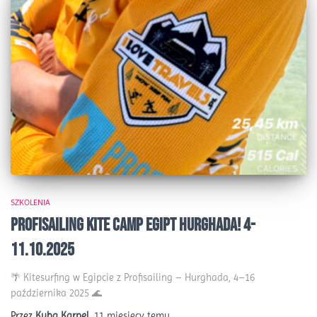
SZKOLENIA
ProfiSailing Kite Camp Egipt Hurghada! 4-
11.10.2025
🌴 Kitesurfing w Egipcie z Profisailing – Hurghada, 4–16
października 2025 🌊
Przez
Kuba Karpel
,
11 miesięcy
temu