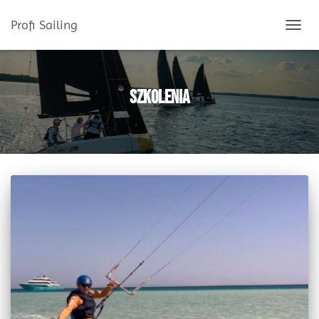
Profi Sailing
PRZEŁĄ
NAWIG
Szkolenia