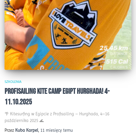
SZKOLENIA
ProfiSailing Kite Camp Egipt Hurghada! 4-
11.10.2025
🌴 Kitesurfing w Egipcie z Profisailing – Hurghada, 4–16
października 2025 🌊
Przez
Kuba Karpel
,
11 miesięcy
temu